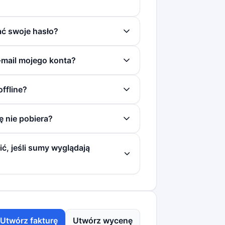
ć swoje hasło?
-mail mojego konta?
offline?
ę nie pobiera?
ć, jeśli sumy wyglądają
Utwórz fakturę
Utwórz wycenę