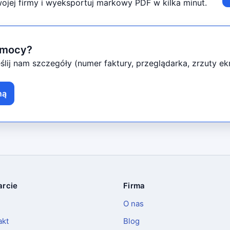
jej firmy i wyeksportuj markowy PDF w kilka minut.
omocy?
eślij nam szczegóły (numer faktury, przeglądarka, zrzuty e
ną
rcie
Firma
O nas
akt
Blog