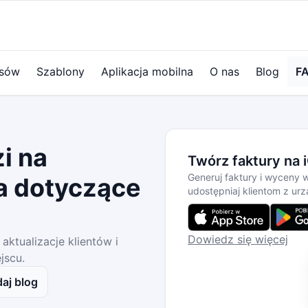
ysów
Szablony
Aplikacja mobilna
O nas
Blog
F
i na
Twórz faktury na 
Generuj faktury i wyceny 
a dotyczące
udostępniaj klientom z urz
Dowiedz się więcej
aktualizacje klientów i
jscu.
aj blog