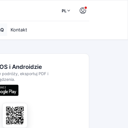
PL
AQ
Kontakt
iOS i Androidzie
w podróży, eksportuj PDF i
ądzenia.