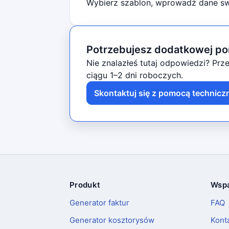
Wybierz szablon, wprowadź dane swo
Potrzebujesz dodatkowej p
Nie znalazłeś tutaj odpowiedzi? Prz
ciągu 1–2 dni roboczych.
Skontaktuj się z pomocą technicz
Produkt
Wspa
Stopka
Generator faktur
FAQ
Generator kosztorysów
Kont