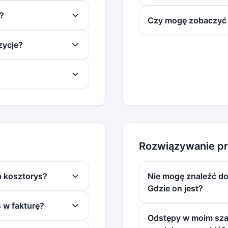
?
Czy mogę zobaczyć 
zycje?
Rozwiązywanie p
b kosztorys?
Nie mogę znaleźć d
Gdzie on jest?
 w fakturę?
Odstępy w moim szab