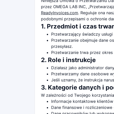
Niniejsza Umowa o Przetwarzaniu D
przez OMEGA LAB INC, „Przetwarzający”
ReadyInvoices.com
. Reguluje ona na
podobnymi przepisami o ochronie da
1. Przedmiot i czas trwa
Przetwarzający świadczy usługi 
Przetwarzanie obejmuje dane oso
przesyłasz.
Przetwarzanie trwa przez okres
2. Role i instrukcje
Działasz jako administrator dan
Przetwarzamy dane osobowe wyłą
Jeśli uznamy, że instrukcja nar
3. Kategorie danych i p
W zależności od Twojego korzystani
Informacje kontaktowe klientów 
Dane finansowe i rozliczeniowe (
Dane pracowników lub wykonawcó