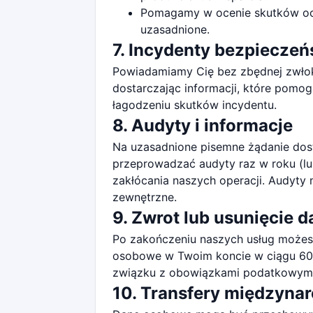
Pomagamy w ocenie skutków ochr
uzasadnione.
7. Incydenty bezpiecze
Powiadamiamy Cię bez zbędnej zwłok
dostarczając informacji, które pomo
łagodzeniu skutków incydentu.
8. Audyty i informacje
Na uzasadnione pisemne żądanie dos
przeprowadzać audyty raz w roku (l
zakłócania naszych operacji. Audyt
zewnętrzne.
9. Zwrot lub usunięcie 
Po zakończeniu naszych usług może
osobowe w Twoim koncie w ciągu 60 d
związku z obowiązkami podatkowymi l
10. Transfery międzyna