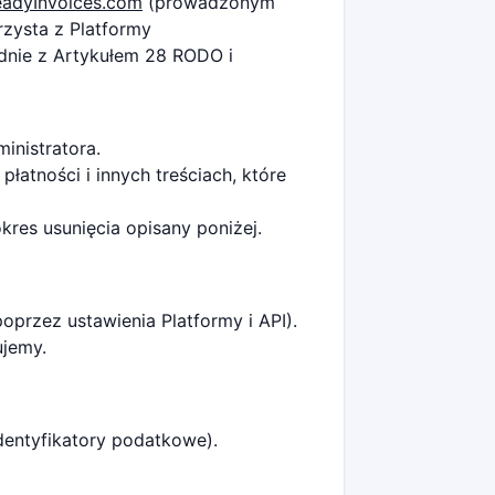
eadyInvoices.com
(prowadzonym
rzysta z Platformy
dnie z Artykułem 28 RODO i
inistratora.
atności i innych treściach, które
res usunięcia opisany poniżej.
rzez ustawienia Platformy i API).
ujemy.
dentyfikatory podatkowe).