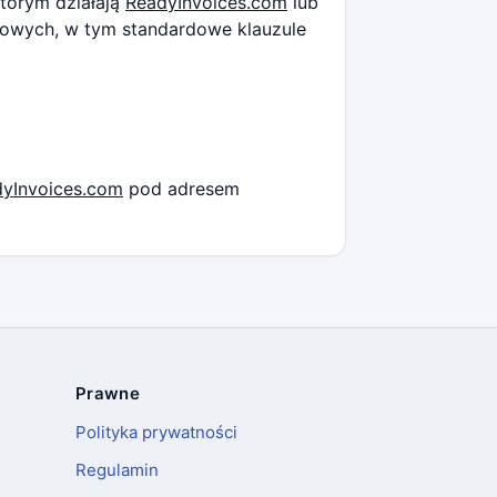
tórym działają
ReadyInvoices.com
lub
dowych, w tym standardowe klauzule
yInvoices.com
pod adresem
Prawne
Polityka prywatności
Regulamin