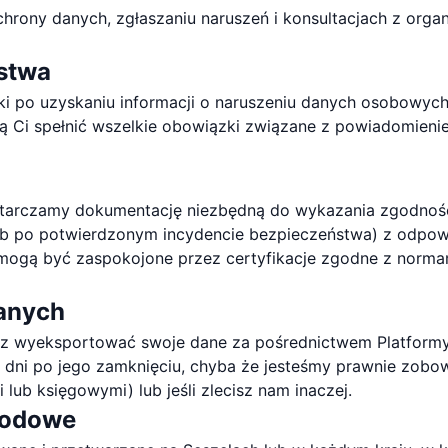
ony danych, zgłaszaniu naruszeń i konsultacjach z organ
ństwa
i po uzyskaniu informacji o naruszeniu danych osobowyc
gą Ci spełnić wszelkie obowiązki związane z powiadomien
tarczamy dokumentację niezbędną do wykazania zgodnośc
ub po potwierdzonym incydencie bezpieczeństwa) z odpo
y mogą być zaspokojone przez certyfikacje zgodne z norm
danych
sz wyeksportować swoje dane za pośrednictwem Platform
ni po jego zamknięciu, chyba że jesteśmy prawnie zobow
ub księgowymi) lub jeśli zlecisz nam inaczej.
rodowe