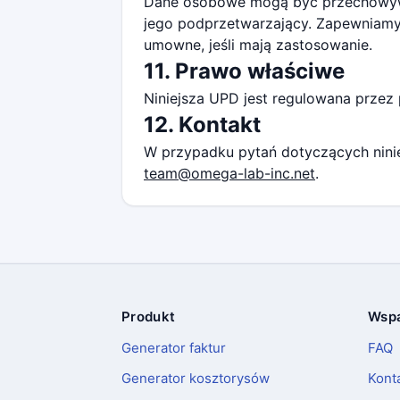
Dane osobowe mogą być przechowywan
jego podprzetwarzający. Zapewniamy
umowne, jeśli mają zastosowanie.
11. Prawo właściwe
Niniejsza UPD jest regulowana przez 
12. Kontakt
W przypadku pytań dotyczących ninie
team@omega-lab-inc.net
.
Produkt
Wspa
Stopka
Generator faktur
FAQ
Generator kosztorysów
Kont