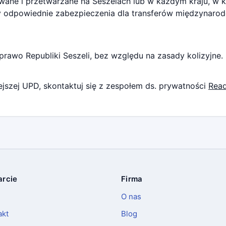
e i przetwarzane na Seszelach lub w każdym kraju, w k
 odpowiednie zabezpieczenia dla transferów międzynaro
prawo Republiki Seszeli, bez względu na zasady kolizyjne.
jszej UPD, skontaktuj się z zespołem ds. prywatności
Read
rcie
Firma
O nas
akt
Blog