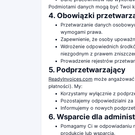
Podmiotami danych mogą być Twoi kli
4. Obowiązki przetwarz
Przetwarzanie danych osobowych
wymogami prawa.
Zapewnienie, że osoby upoważn
Wdrożenie odpowiednich środkó
niezgodnym z prawem zniszczeni
Prowadzenie rejestrów przetwarz
5. Podprzetwarzający
ReadyInvoices.com
może angażować z
płatności). My:
Korzystamy wyłącznie z podprze
Pozostajemy odpowiedzialni za i
Informujemy o nowych podprzetw
6. Wsparcie dla adminis
Pomagamy Ci w odpowiadaniu na
produkcie lub wsparcia.