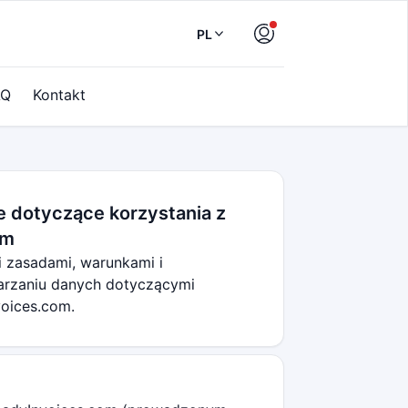
PL
AQ
Kontakt
e dotyczące korzystania z
om
i zasadami, warunkami i
arzaniu danych dotyczącymi
voices.com.