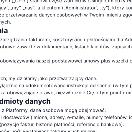
anych („UPD”) stanowi część Warunków Usługi pomiędzy
R
, „my”, „nas”) a klientem („Administrator”, „ty”), który ko
sze przetwarzanie danych osobowych w Twoim imieniu zgo
nych.
nia
zarządzania fakturami, kosztorysami i płatnościami dla Adm
bowe zawarte w dokumentach, listach klientów, zapisach pł
 obowiązywania naszej podstawowej umowy plus wszelki ok
ych; my działamy jako przetwarzający dane.
cznie na udokumentowane instrukcje od Ciebie (w tym pop
usza obowiązujące prawo, niezwłocznie Cię o tym poinform
odmioty danych
a z Platformy, dane osobowe mogą obejmować:
i dostawców (imiona, adresy, e-maile, numery telefonów, i
pozycje faktur, historie płatności, referencje bankowe).
w, jeśli wystawiasz faktury w ich imieniu.