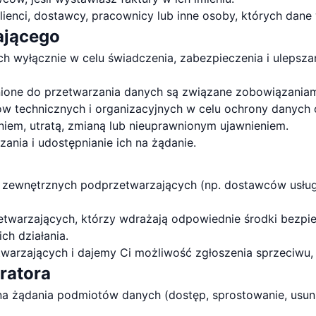
enci, dostawcy, pracownicy lub inne osoby, których dan
ającego
 wyłącznie w celu świadczenia, zabezpieczenia i ulepszan
ione do przetwarzania danych są związane zobowiązaniam
w technicznych i organizacyjnych w celu ochrony danyc
em, utratą, zmianą lub nieuprawnionym ujawnieniem.
ania i udostępnianie ich na żądanie.
ewnętrznych podprzetwarzających (np. dostawców usług
twarzających, którzy wdrażają odpowiednie środki bezpi
ch działania.
arzających i dajemy Ci możliwość zgłoszenia sprzeciwu, j
tratora
 żądania podmiotów danych (dostęp, sprostowanie, usunię