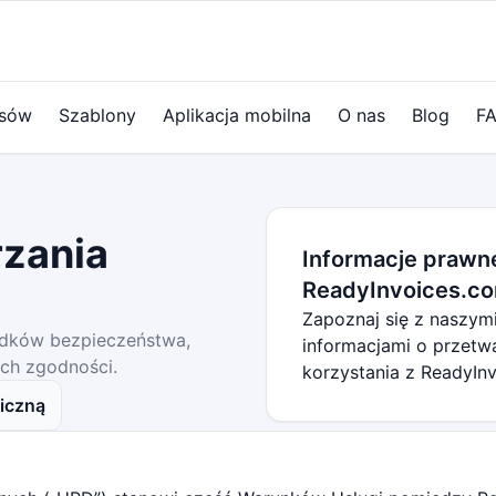
ysów
Szablony
Aplikacja mobilna
O nas
Blog
F
rzania
Informacje prawn
ReadyInvoices.c
Zapoznaj się z naszym
odków bezpieczeństwa,
informacjami o przetw
ch zgodności.
korzystania z ReadyIn
niczną