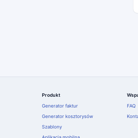
Produkt
Wspa
Stopka
Generator faktur
FAQ
Generator kosztorysów
Kont
Szablony
Aplikacja mobilna