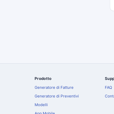
Prodotto
Supp
Piè di pagina
Generatore di Fatture
FAQ
Generatore di Preventivi
Conta
Modelli
App Mobile