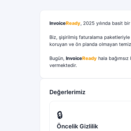
Invoice
Ready
, 2025 yılında basit bir
Biz, şişirilmiş faturalama paketleriy
koruyan ve ön planda olmayan temiz 
Bugün,
Invoice
Ready
hala bağımsız b
vermektedir.
Değerlerimiz
🔒
Öncelik Gizlilik