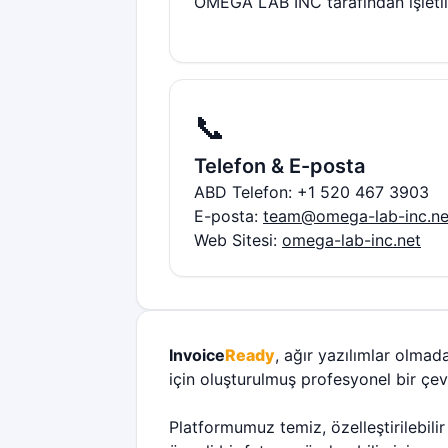
OMEGA LAB INC tarafından işletil
📞
Telefon & E-posta
ABD Telefon: +1 520 467 3903
E-posta:
team@omega-lab-inc.ne
Web Sitesi:
omega-lab-inc.net
Invoice
Ready
, ağır yazılımlar olmad
için oluşturulmuş profesyonel bir çev
Platformumuz temiz, özelleştirilebili