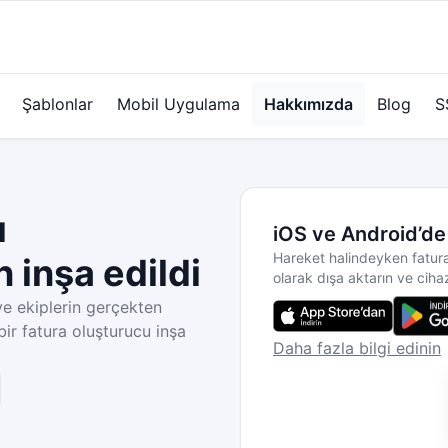
Şablonlar
Mobil Uygulama
Hakkımızda
Blog
S
ı
iOS ve Android’de 
Hareket halindeyken fatura
n inşa edildi
olarak dışa aktarın ve ciha
ve ekiplerin gerçekten
 bir fatura oluşturucu inşa
Daha fazla bilgi edinin