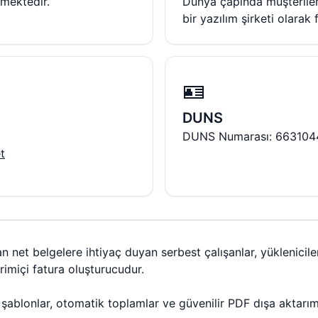
mektedir.
Dünya çapında müşteriler
bir yazılım şirketi olarak
🪪
DUNS
DUNS Numarası: 663104
t
an net belgelere ihtiyaç duyan serbest çalışanlar, yüklenicil
rimiçi fatura oluşturucudur.
r şablonlar, otomatik toplamlar ve güvenilir PDF dışa aktarım