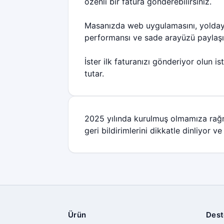
özenli bir fatura gönderebilirsiniz.
Masanızda web uygulamasını, yoldayken
performansı ve sade arayüzü paylaşı
İster ilk faturanızı gönderiyor olun is
tutar.
2025 yılında kurulmuş olmamıza ra
geri bildirimlerini dikkatle dinliyor 
Ürün
Dest
Altbilgi