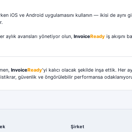
 iOS ve Android uygulamasını kullanın — ikisi de aynı gizlil
r.
ter aylık avansları yönetiyor olun,
Invoice
Ready
iş akışını b
ğmen,
Invoice
Ready
'yi kalıcı olacak şekilde inşa ettik. Her 
ve istikrar, güvenlik ve öngörülebilir performansa odaklanıyor
ek
Şirket