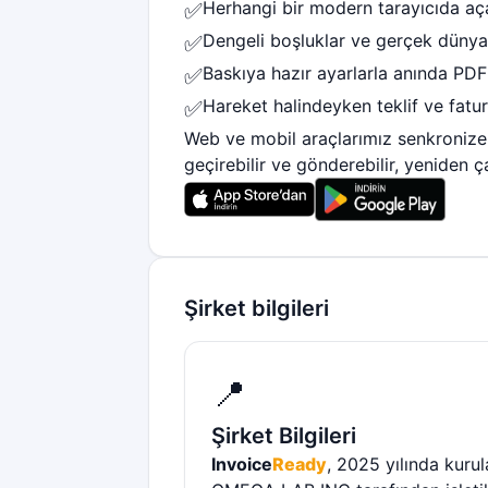
Herhangi bir modern tarayıcıda aça
✅
Dengeli boşluklar ve gerçek dünya k
✅
Baskıya hazır ayarlarla anında PDF 
✅
Hareket halindeyken teklif ve fatu
✅
Web ve mobil araçlarımız senkronize k
geçirebilir ve gönderebilir, yeniden
Şirket bilgileri
📍
Şirket Bilgileri
Invoice
Ready
, 2025 yılında kurula