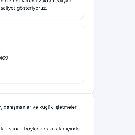
e hizmet veren uzaktan çalışan
 faaliyet gösteriyoruz.
469
er, danışmanlar ve küçük işletmeler
ları sunar; böylece dakikalar içinde