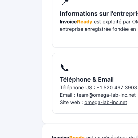
📍
Informations sur l'entrepr
Invoice
Ready
est exploité par 
entreprise enregistrée fondée en
📞
Téléphone & Email
Téléphone US : +1 520 467 3903
Email :
team@omega-lab-inc.net
Site web :
omega-lab-inc.net
Invoice
Ready
est un générateur de f