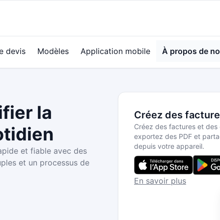
e devis
Modèles
Application mobile
À propos de n
fier la
Créez des facture
Créez des factures et des
otidien
exportez des PDF et parta
depuis votre appareil.
pide et fiable avec des
ples et un processus de
En savoir plus