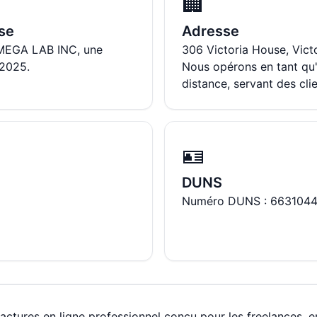
🏢
ise
Adresse
OMEGA LAB INC, une
306 Victoria House, Vict
 2025.
Nous opérons en tant qu'e
distance, servant des cli
🪪
DUNS
Numéro DUNS : 663104
actures en ligne professionnel conçu pour les freelances, e