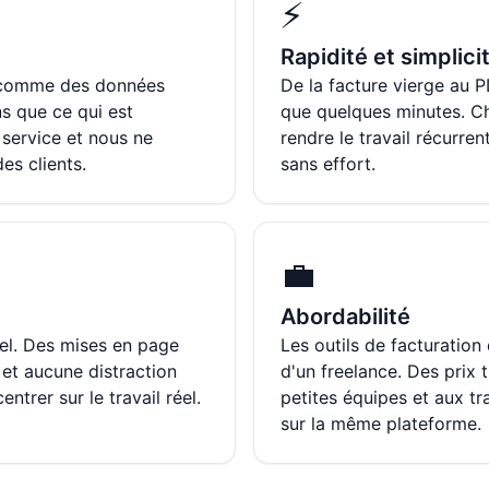
⚡
Rapidité et simplici
 comme des données
De la facture vierge au P
ns que ce qui est
que quelques minutes. C
service et nous ne
rendre le travail récurren
es clients.
sans effort.
💼
Abordabilité
iel. Des mises en page
Les outils de facturatio
, et aucune distraction
d'un freelance. Des prix
trer sur le travail réel.
petites équipes et aux tr
sur la même plateforme.