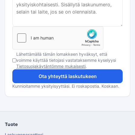
Lähettämällä tämän lomakkeen hyväksyt, että
voimme käyttää tietojasi vastataksemme kyselyysi
Tietosuojakäytäntömme mukaisesti
.
Ota yhteyttä laskutukeen
Kunnioitamme yksityisyyttäsi. Ei roskapostia. Koskaan.
Tuote
Alatunniste
Laskugeneraattori