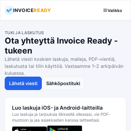
INVOICE
READY
Valikko
TUKI JA LASKUTUS
Ota yhteyttä Invoice Ready -
tukeen
Lähetä viesti koskien laskuja, malleja, PDF-vientiä,
laskutusta tai tilin käyttöä. Vastaamme 1–2 arkipäivän
kuluessa.
Lähetä viesti
Sähköpostituki
Luo laskuja iOS- ja Android-laitteilla
Luo laskuja ja tarjouksia liikkeellä ollessasi, vie PDF-
muotoon ja jaa asiakkaiden kanssa laitteeltasi.