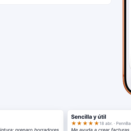
Sencilla y útil
★★★★★
18 abr. · PennB
intura: preparo borradores
Me ayuda a crear facturas